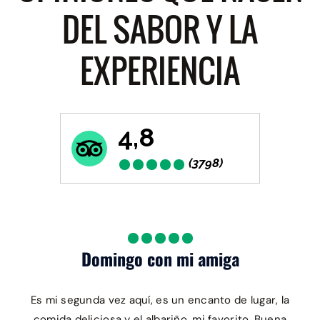
DEL SABOR Y LA
EXPERIENCIA
4,8
(3798)
Domingo con mi amiga
Es mi segunda vez aquí, es un encanto de lugar, la
comida deliciosa y el albariño, mi favorito. Buena